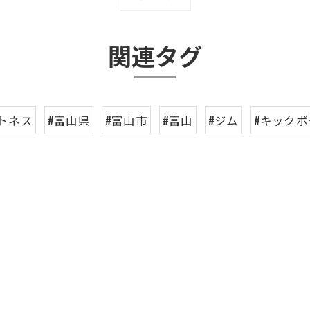
関連タグ
トネス
#富山県
#富山市
#富山
#ジム
#キック