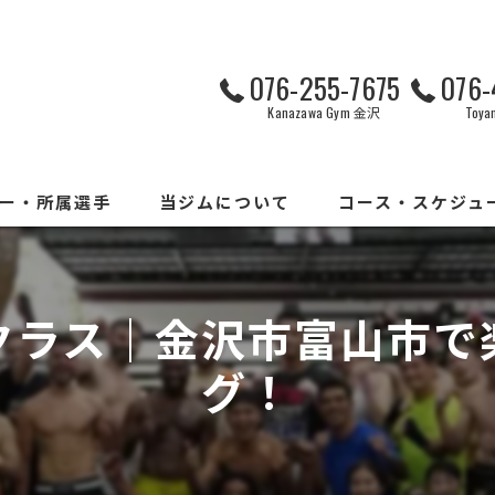
076-255-7675
076-
Kanazawa Gym 金沢
Toy
ー・所属選手
当ジムについて
コース・スケジュ
コンセプト
コース
クラス｜金沢市富山市で
トレーニング風景
スケジュール
グ！
システム・料金