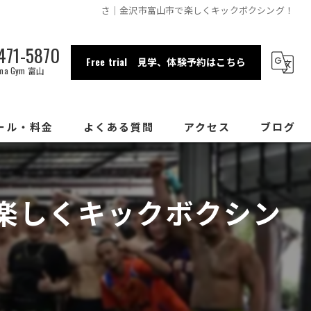
さ｜金沢市富山市で楽しくキックボクシング！
471-5870
Free trial 見学、体験予約はこちら
ama Gym 富山
ール・料金
よくある質問
アクセス
ブログ
金沢店
楽しくキックボクシン
富山店