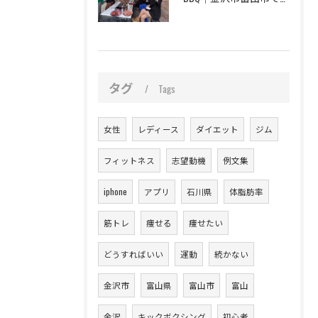
タグ
Tags
女性
レディース
ダイエット
ジム
フィットネス
志望動機
例文集
iphone
アプリ
石川県
体脂肪率
筋トレ
痩せる
痩せたい
どうすればいい
運動
続かない
金沢市
富山県
富山市
富山
金沢
キックボクシング
初心者