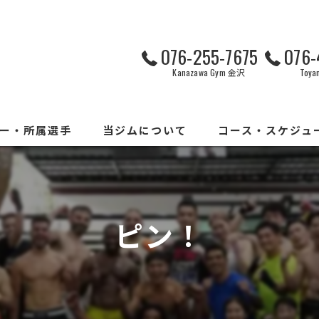
076-255-7675
076-
Kanazawa Gym 金沢
Toy
ー・所属選手
当ジムについて
コース・スケジュ
コンセプト
コース
トレーニング風景
スケジュール
ピン！
システム・料金