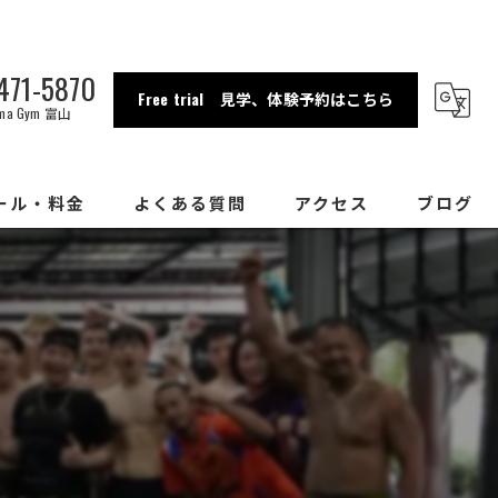
471-5870
Free trial 見学、体験予約はこちら
ama Gym 富山
ール・料金
よくある質問
アクセス
ブログ
金沢店
富山店