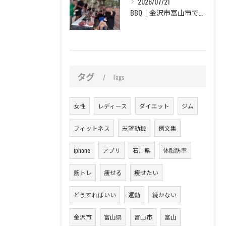
2026/07/21
BBQ｜金沢市富山市で楽しくキックボクシング！
タグ
Tags
女性
レディース
ダイエット
ジム
フィットネス
志望動機
例文集
iphone
アプリ
石川県
体脂肪率
筋トレ
痩せる
痩せたい
どうすればいい
運動
続かない
金沢市
富山県
富山市
富山